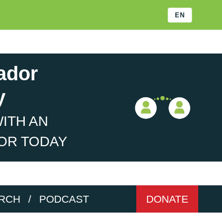
EN
ador
y
ITH AN
OR TODAY
RCH
/
PODCAST
DONATE