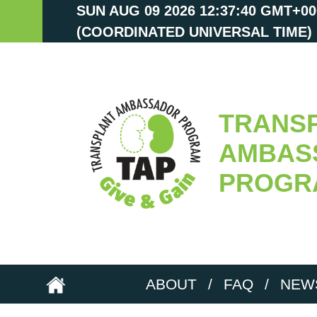
SUN AUG 09 2026 12:37:40 GMT+00
(COORDINATED UNIVERSAL TIME)
TRANS
AMBAS
PROGR
ABOUT
/
FAQ
/
NEW