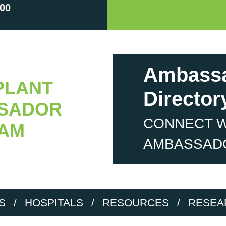
00
Ambass
PLANT
Director
SADOR
CONNECT W
AM
AMBASSAD
S
/
HOSPITALS
/
RESOURCES
/
RESEA