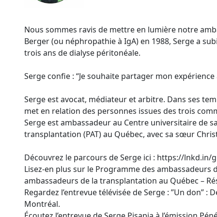
Nous sommes ravis de mettre en lumière notre ambass
Berger (ou néphropathie à IgA) en 1988, Serge a subi
trois ans de dialyse péritonéale.
Serge confie : “Je souhaite partager mon expérience a
Serge est avocat, médiateur et arbitre. Dans ses temps 
met en relation des personnes issues des trois comm
Serge est ambassadeur au Centre universitaire de s
transplantation (PAT) au Québec, avec sa sœur Christ
Découvrez le parcours de Serge ici : https://lnkd.in
Lisez-en plus sur le Programme des ambassadeurs de
ambassadeurs de la transplantation au Québec – R
Regardez l’entrevue télévisée de Serge : ”Un don” :
Montréal.
Écoutez l’entrevue de Serge Pisapia à l’émission Péné