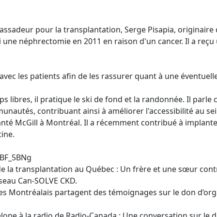
adeur pour la transplantation, Serge Pisapia, originaire 
 une néphrectomie en 2011 en raison d'un cancer. Il a reçu u
vec les patients afin de les rassurer quant à une éventuelle
libres, il pratique le ski de fond et la randonnée. Il parle c
unautés, contribuant ainsi à améliorer l'accessibilité au s
anté McGill à Montréal. Il a récemment contribué à implan
ine.
/gBF_5BNg
 la transplantation au Québec : Un frère et une sœur con
éseau Can-SOLVE CKD.
 Des Montréalais partagent des témoignages sur le don d’org
lope à la radio de Radio-Canada : Une conversation sur le d